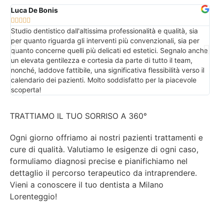
Luca De Bonis
Ro







Studio dentistico dall'altissima professionalità e qualità, sia
Il 
per quanto riguarda gli interventi più convenzionali, sia per
acc
quanto concerne quelli più delicati ed estetici. Segnalo anche
La
un elevata gentilezza e cortesia da parte di tutto il team,
att
nonché, laddove fattibile, una significativa flessibilità verso il
sod
calendario dei pazienti. Molto soddisfatto per la piacevole
scoperta!
TRATTIAMO IL TUO SORRISO A 360°
Ogni giorno offriamo ai nostri pazienti trattamenti e
cure di qualità. Valutiamo le esigenze di ogni caso,
formuliamo diagnosi precise e pianifichiamo nel
dettaglio il percorso terapeutico da intraprendere.
Vieni a conoscere il tuo dentista a Milano
Lorenteggio!